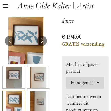
Anne Olde Kalter | Artist
Ga
direct
naar
dance
de
hoofdinhoud
€ 194,00
GRATIS verzending
Met lijst of passe-
partout
Laat het me weten
wanneer dit
product weer op