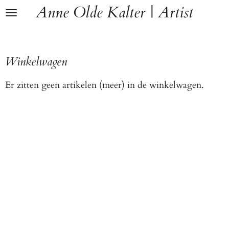
Anne Olde Kalter | Artist
Ga
direct
naar
de
Winkelwagen
hoofdinhoud
Er zitten geen artikelen (meer) in de winkelwagen.